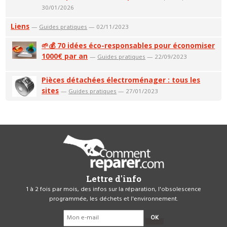
30/01/2026
Liens
—
Guides pratiques
— 02/11/2023
🌱💰 70 idées éco-responsables pour économiser
1000€ par an
—
Guides pratiques
— 22/09/2023
Pièces détachées électroménager : tous les
sites
—
Guides pratiques
— 27/01/2023
Lettre d'info
1 à 2 fois par mois, des infos sur la réparation, l'obsolescence
programmée, les déchets et l'environnement.
OK