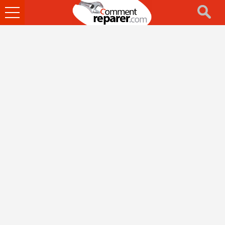
Ouvrir
le
menu