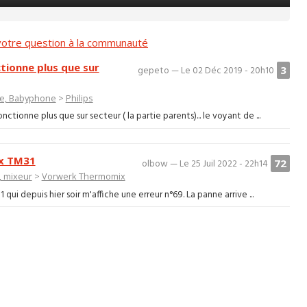
otre question à la communauté
tionne plus que sur
3
gepeto — Le 02 Déc 2019 - 20h10
e, Babyphone
>
Philips
ionne plus que sur secteur ( la partie parents)... le voyant de ...
ix TM31
72
olbow — Le 25 Juil 2022 - 22h14
, mixeur
>
Vorwerk Thermomix
i depuis hier soir m'affiche une erreur n°69. La panne arrive ...