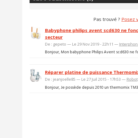
Pas trouvé ?
Posez v
Babyphone philips avent scd630 ne fonc
secteur
De : gepeto — Le 29 Nov 2019 - 22h11 —
Interphon
Bonjour, Mon babyphone Philips Avent scd630 ne fonct
Réparer platine de puissance Thermom
De : jeanjoelle85 — Le 27 Juil 2015 - 17h53 —
Robot
Bonjour, Je possède depuis 2010 un thermomix TM31 qu