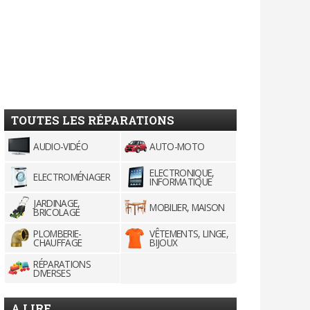
TOUTES LES RÉPARATIONS
AUDIO-VIDÉO
AUTO-MOTO
ELECTRONIQUE,
ELECTROMÉNAGER
INFORMATIQUE
JARDINAGE,
MOBILIER, MAISON
BRICOLAGE
PLOMBERIE-
VÊTEMENTS, LINGE,
CHAUFFAGE
BIJOUX
RÉPARATIONS
DIVERSES
A LIRE