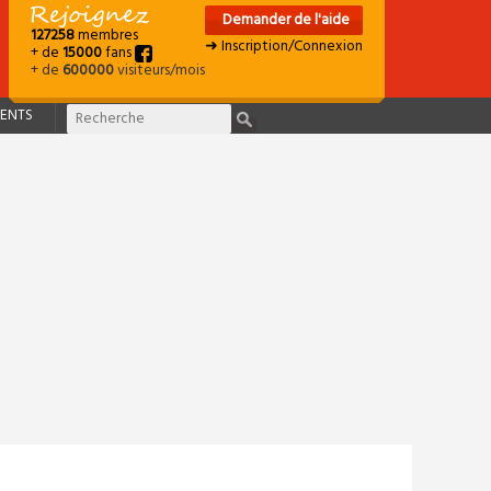
Demander de l'aide
127258
membres
➜ Inscription/Connexion
+ de
15000
fans
+ de
600000
visiteurs/mois
ENTS