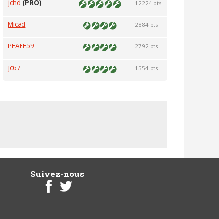
jchd
(PRO)
12224 pts
Micad
2884 pts
PFAFF59
2792 pts
jc67
1554 pts
Suivez-nous