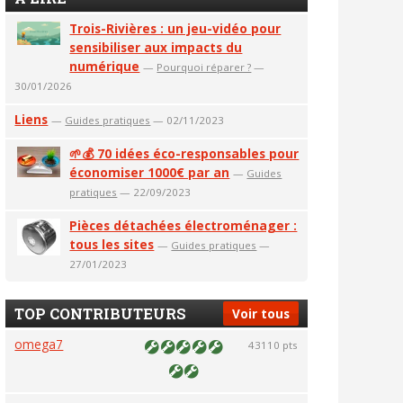
Trois-Rivières : un jeu-vidéo pour
sensibiliser aux impacts du
numérique
—
Pourquoi réparer ?
—
30/01/2026
Liens
—
Guides pratiques
— 02/11/2023
🌱💰 70 idées éco-responsables pour
économiser 1000€ par an
—
Guides
pratiques
— 22/09/2023
Pièces détachées électroménager :
tous les sites
—
Guides pratiques
—
27/01/2023
TOP CONTRIBUTEURS
Voir tous
omega7
43110 pts