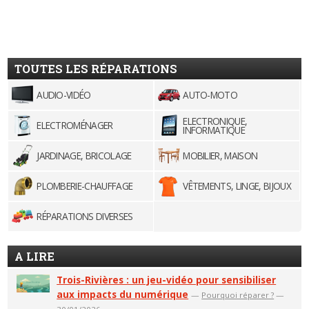
TOUTES LES RÉPARATIONS
AUDIO-VIDÉO
AUTO-MOTO
ELECTRONIQUE,
ELECTROMÉNAGER
INFORMATIQUE
JARDINAGE, BRICOLAGE
MOBILIER, MAISON
PLOMBERIE-CHAUFFAGE
VÊTEMENTS, LINGE, BIJOUX
RÉPARATIONS DIVERSES
A LIRE
Trois-Rivières : un jeu-vidéo pour sensibiliser
aux impacts du numérique
—
Pourquoi réparer ?
—