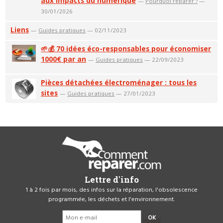
aux impacts du numérique
—
Pourquoi réparer ?
—
30/01/2026
Liens
—
Guides pratiques
— 02/11/2023
🌱💰 70 idées éco-responsables pour économiser
1000€ par an
—
Guides pratiques
— 22/09/2023
Pièces détachées électroménager : tous les
sites
—
Guides pratiques
— 27/01/2023
Lettre d'info
1 à 2 fois par mois, des infos sur la réparation, l'obsolescence
programmée, les déchets et l'environnement.
OK