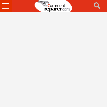
Ouvrir
le
menu