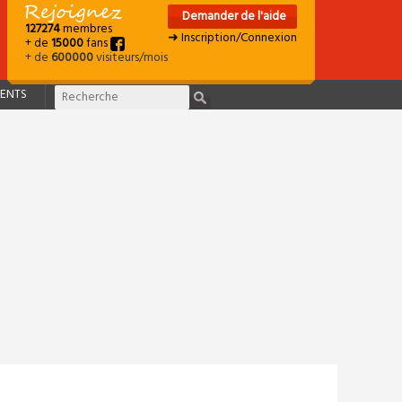
Demander de l'aide
127274
membres
➜ Inscription/Connexion
+ de
15000
fans
+ de
600000
visiteurs/mois
ENTS