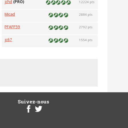
jchd
(PRO)
12224 pts
Micad
2884 pts
PFAFF59
2792 pts
jc67
1554 pts
Suivez-nous