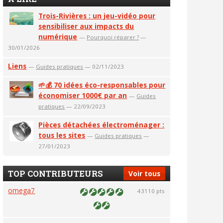
Trois-Rivières : un jeu-vidéo pour
sensibiliser aux impacts du
numérique
—
Pourquoi réparer ?
—
30/01/2026
Liens
—
Guides pratiques
— 02/11/2023
🌱💰 70 idées éco-responsables pour
économiser 1000€ par an
—
Guides
pratiques
— 22/09/2023
Pièces détachées électroménager :
tous les sites
—
Guides pratiques
—
27/01/2023
TOP CONTRIBUTEURS
Voir tous
omega7
43110 pts