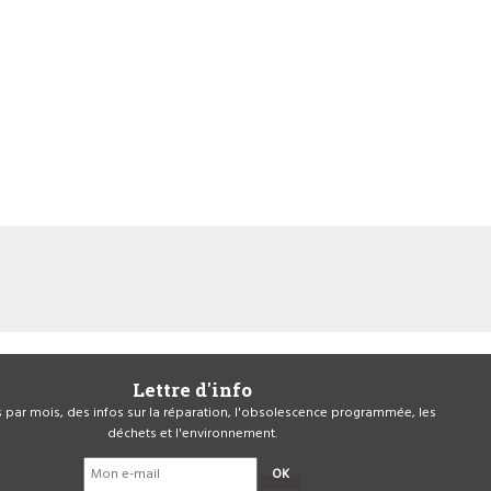
Lettre d'info
is par mois, des infos sur la réparation, l'obsolescence programmée, les
déchets et l'environnement.
OK