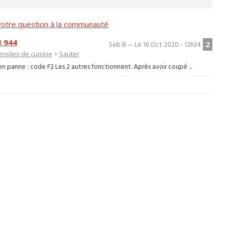
otre question à la communauté
I 944
2
Seb B — Le 16 Oct 2020 - 12h34
ensiles de cuisine
>
Sauter
n panne : code F2 Les 2 autres fonctionnent. Après avoir coupé ...