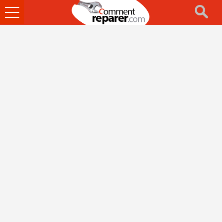
Ouvrir
le
menu