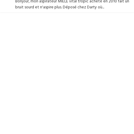
Bonjour, mon aspirateur MIELE vital tropic acheté en 2010 fait un
bruit sourd et n'aspire plus. Déposé chez Darty où...