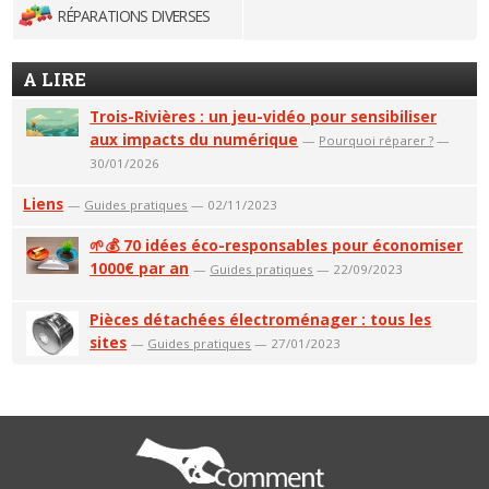
RÉPARATIONS DIVERSES
A LIRE
Trois-Rivières : un jeu-vidéo pour sensibiliser
aux impacts du numérique
—
Pourquoi réparer ?
—
30/01/2026
Liens
—
Guides pratiques
— 02/11/2023
🌱💰 70 idées éco-responsables pour économiser
1000€ par an
—
Guides pratiques
— 22/09/2023
Pièces détachées électroménager : tous les
sites
—
Guides pratiques
— 27/01/2023