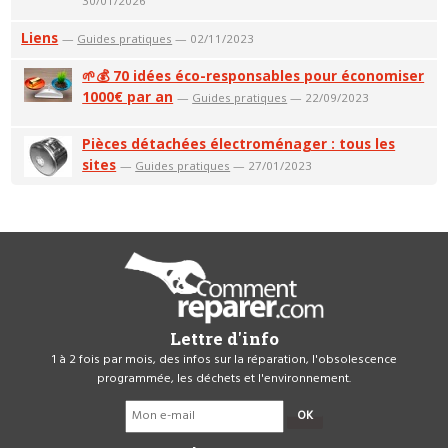
30/01/2026
Liens
—
Guides pratiques
— 02/11/2023
🌱💰 70 idées éco-responsables pour économiser
1000€ par an
—
Guides pratiques
— 22/09/2023
Pièces détachées électroménager : tous les
sites
—
Guides pratiques
— 27/01/2023
Lettre d'info
1 à 2 fois par mois, des infos sur la réparation, l'obsolescence
programmée, les déchets et l'environnement.
OK