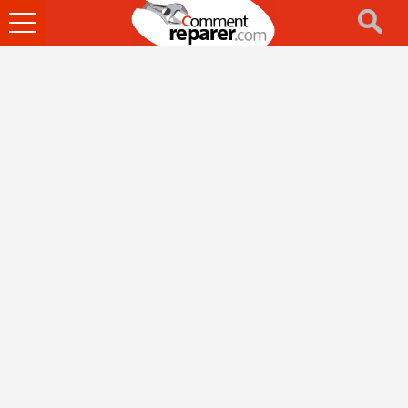
Ouvrir
le
menu