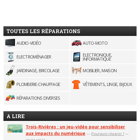
TOUTES LES RÉPARATIONS
AUDIO-VIDÉO
AUTO-MOTO
ELECTRONIQUE,
ELECTROMÉNAGER
INFORMATIQUE
JARDINAGE, BRICOLAGE
MOBILIER, MAISON
PLOMBERIE-CHAUFFAGE
VÊTEMENTS, LINGE, BIJOUX
RÉPARATIONS DIVERSES
A LIRE
Trois-Rivières : un jeu-vidéo pour sensibiliser
aux impacts du numérique
—
Pourquoi réparer ?
—