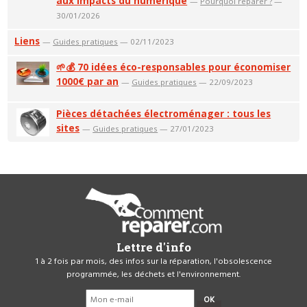
aux impacts du numérique
—
Pourquoi réparer ?
—
30/01/2026
Liens
—
Guides pratiques
— 02/11/2023
🌱💰 70 idées éco-responsables pour économiser
1000€ par an
—
Guides pratiques
— 22/09/2023
Pièces détachées électroménager : tous les
sites
—
Guides pratiques
— 27/01/2023
Lettre d'info
1 à 2 fois par mois, des infos sur la réparation, l'obsolescence
programmée, les déchets et l'environnement.
OK