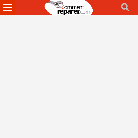
Ouvrir
le
menu