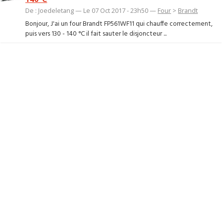
De : Joedeletang — Le 07 Oct 2017 - 23h50 —
Four
>
Brandt
Bonjour, J'ai un four Brandt FP561WF11 qui chauffe correctement,
puis vers 130 - 140 °C il fait sauter le disjoncteur ...