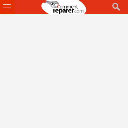
Ouvrir
le
menu