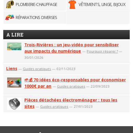
PLOMBERIE-CHAUFFAGE
VÊTEMENTS, LINGE, BIJOUX
RÉPARATIONS DIVERSES
A LIRE
Trois-Rivières : un jeu-vidéo pour sensibiliser
aux impacts du numérique
—
Pourquoi réparer ?
—
30/01/2026
Liens
—
Guides pratiques
— 02/11/2023
🌱💰 70 idées éco-responsables pour économiser
1000€ par an
—
Guides pratiques
— 22/09/2023
Pièces détachées électroménager : tous les
sites
—
Guides pratiques
— 27/01/2023