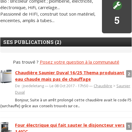
Bio : Bricoleur complet ; plomberie, électricité,
électronique, HiFi, carrelage...
Passionné de HIFI, construit tout son matériel,
5
enceintes, amplis à tubes...
SES PUBLICATIONS (2)
Pas trouvé ?
Posez votre question à la communauté
Chaudière Saunier Duval 16/25 Thema produisant
2
eau chaude mais pas de chauffage
De : Joedeletang — Le 08 Oct 2017 - 17h50 —
Chaudière
>
Saunier
Duval
Bonjour, Suite à un arrêt prolongé cette chaudière avait le code F5
(surchauffe) grâce aux conseils trouvés sur ce...
Four électrique qui fait sauter le disjoncteur vers
1
140°C