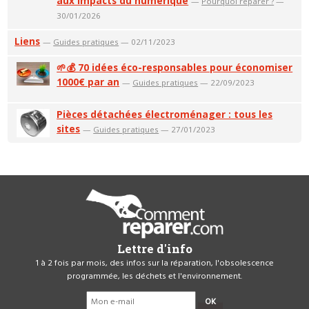
aux impacts du numérique
—
Pourquoi réparer ?
—
30/01/2026
Liens
—
Guides pratiques
— 02/11/2023
🌱💰 70 idées éco-responsables pour économiser
1000€ par an
—
Guides pratiques
— 22/09/2023
Pièces détachées électroménager : tous les
sites
—
Guides pratiques
— 27/01/2023
Lettre d'info
1 à 2 fois par mois, des infos sur la réparation, l'obsolescence
programmée, les déchets et l'environnement.
OK