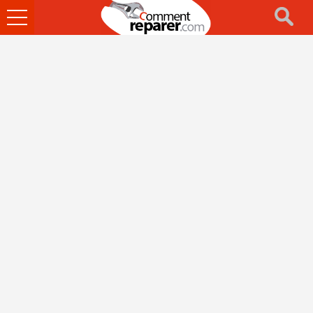
Ouvrir
le
menu