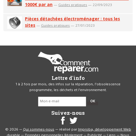
1000€ par an
—
Guides pratiques
— 22/09/2023
Pièces détachées électroménager : tous les
sites
—
Guides pratiques
— 27/01/2023
Lettre d'info
1 à 2 fois par mois, des infos sur la réparation, l'obsolescence
programmée, les déchets et l'environnement.
OK
Suivez-nous
© 2026 —
Qui sommes-nous
— réalisé par
Improba, développement Web
durable
—
Données personnelles
Règlement
—
Publicité
—
Liens
—
Nous