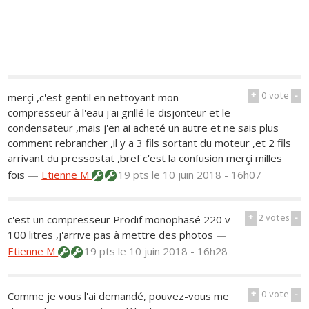
+
0
vote
-
merçi ,c'est gentil en nettoyant mon
compresseur à l'eau j'ai grillé le disjonteur et le
condensateur ,mais j'en ai acheté un autre et ne sais plus
comment rebrancher ,il y a 3 fils sortant du moteur ,et 2 fils
arrivant du pressostat ,bref c'est la confusion merçi milles
fois
—
Etienne M
19 pts
le 10 juin 2018 - 16h07
+
2
votes
-
c'est un compresseur Prodif monophasé 220 v
100 litres ,j'arrive pas à mettre des photos
—
Etienne M
19 pts
le 10 juin 2018 - 16h28
+
0
vote
-
Comme je vous l'ai demandé, pouvez-vous me