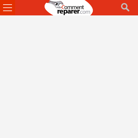
Ouvrir
le
menu