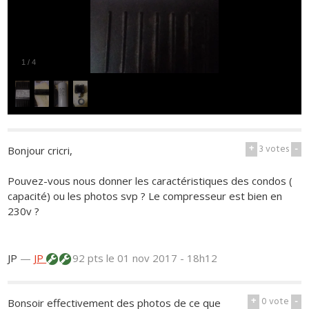
1
/
4
+
3
votes
-
Bonjour cricri,
Pouvez-vous nous donner les caractéristiques des condos (
capacité) ou les photos svp ? Le compresseur est bien en
230v ?
JP
—
JP
92 pts
le 01 nov 2017 - 18h12
+
0
vote
-
Bonsoir effectivement des photos de ce que