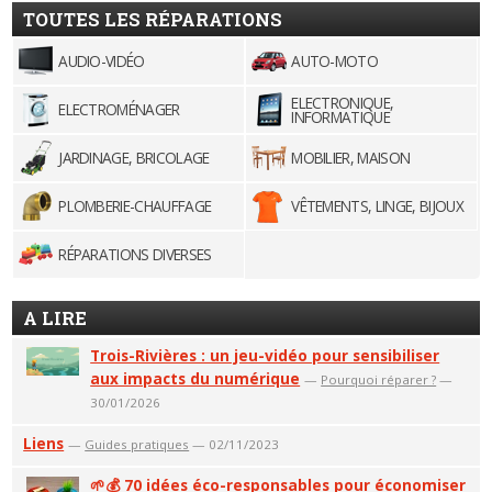
TOUTES LES RÉPARATIONS
AUDIO-VIDÉO
AUTO-MOTO
ELECTRONIQUE,
ELECTROMÉNAGER
INFORMATIQUE
JARDINAGE, BRICOLAGE
MOBILIER, MAISON
PLOMBERIE-CHAUFFAGE
VÊTEMENTS, LINGE, BIJOUX
RÉPARATIONS DIVERSES
A LIRE
Trois-Rivières : un jeu-vidéo pour sensibiliser
aux impacts du numérique
—
Pourquoi réparer ?
—
30/01/2026
Liens
—
Guides pratiques
— 02/11/2023
🌱💰 70 idées éco-responsables pour économiser