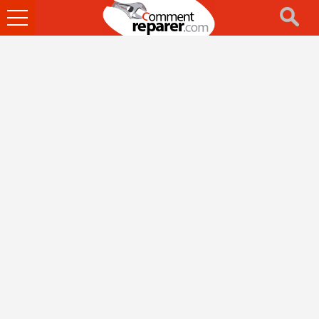
Ouvrir
le
menu