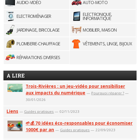
AUDIO-VIDÉO
AUTO-MOTO
ELECTRONIQUE,
ELECTROMÉNAGER
INFORMATIQUE
JARDINAGE, BRICOLAGE
MOBILIER, MAISON
PLOMBERIE-CHAUFFAGE
VÊTEMENTS, LINGE, BIJOUX
RÉPARATIONS DIVERSES
A LIRE
Trois-Rivières : un jeu-vidéo pour sensibiliser
aux impacts du numérique
—
Pourquoi réparer ?
—
30/01/2026
Liens
—
Guides pratiques
— 02/11/2023
🌱💰 70 idées éco-responsables pour économiser
1000€ par an
—
Guides pratiques
— 22/09/2023