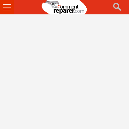
Ouvrir
le
menu