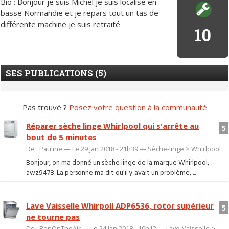
Bio : Bonjour je suis Michel je suis localisé en
basse Normandie et je repars tout un tas de
différente machine je suis retraité
10
SES PUBLICATIONS (5)
Pas trouvé ?
Posez votre question à la communauté
Réparer sèche linge Whirlpool qui s'arrête au
5
bout de 5 minutes
De : Pauline — Le 29 Jan 2018 - 21h39 —
Sèche-linge
>
Whirlpool
Bonjour, on ma donné un sèche linge de la marque Whirlpool,
awz9478. La personne ma dit qu'il y avait un problème, ...
Lave Vaisselle Whirpoll ADP6536, rotor supérieur
5
ne tourne pas
De : PopOnTheAir — Le 24 Jan 2018 - 10h12 —
Lave-Vaisselle
>