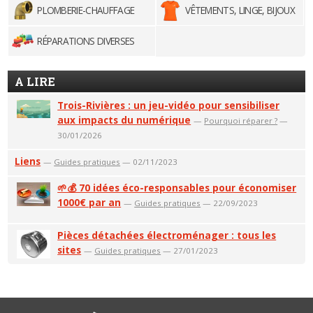
PLOMBERIE-CHAUFFAGE
VÊTEMENTS, LINGE, BIJOUX
RÉPARATIONS DIVERSES
A LIRE
Trois-Rivières : un jeu-vidéo pour sensibiliser
aux impacts du numérique
—
Pourquoi réparer ?
—
30/01/2026
Liens
—
Guides pratiques
— 02/11/2023
🌱💰 70 idées éco-responsables pour économiser
1000€ par an
—
Guides pratiques
— 22/09/2023
Pièces détachées électroménager : tous les
sites
—
Guides pratiques
— 27/01/2023