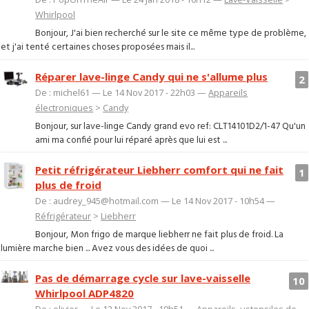
Whirlpool
Bonjour, J'ai bien recherché sur le site ce même type de problème,
et j'ai tenté certaines choses proposées mais il...
Réparer lave-linge Candy qui ne s'allume plus
2
De : michel61 — Le 14 Nov 2017 - 22h03 —
Appareils
électroniques
>
Candy
Bonjour, sur lave-linge Candy grand evo ref: CLT14101D2/1-47 Qu'un
ami ma confié pour lui réparé après que lui est ...
Petit réfrigérateur Liebherr comfort qui ne fait
1
plus de froid
De : audrey_945@hotmail.com — Le 14 Nov 2017 - 10h54 —
Réfrigérateur
>
Liebherr
Bonjour, Mon frigo de marque liebherr ne fait plus de froid. La
lumière marche bien ... Avez vous des idées de quoi ...
Pas de démarrage cycle sur lave-vaisselle
10
Whirlpool ADP4820
De : olivier — Le 12 Nov 2017 - 19h51 —
Appareils, ustensiles de