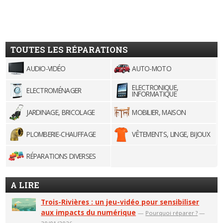
TOUTES LES RÉPARATIONS
AUDIO-VIDÉO
AUTO-MOTO
ELECTRONIQUE,
ELECTROMÉNAGER
INFORMATIQUE
JARDINAGE, BRICOLAGE
MOBILIER, MAISON
PLOMBERIE-CHAUFFAGE
VÊTEMENTS, LINGE, BIJOUX
RÉPARATIONS DIVERSES
A LIRE
Trois-Rivières : un jeu-vidéo pour sensibiliser
aux impacts du numérique
—
Pourquoi réparer ?
—