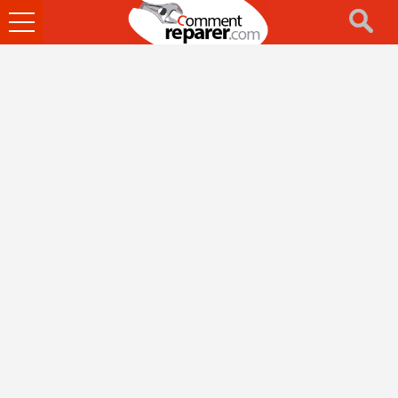
Ouvrir
le
menu