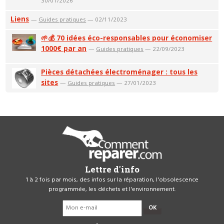
30/01/2026
Liens
—
Guides pratiques
— 02/11/2023
🌱💰 70 idées éco-responsables pour économiser
1000€ par an
—
Guides pratiques
— 22/09/2023
Pièces détachées électroménager : tous les
sites
—
Guides pratiques
— 27/01/2023
Lettre d'info
1 à 2 fois par mois, des infos sur la réparation, l'obsolescence
programmée, les déchets et l'environnement.
OK