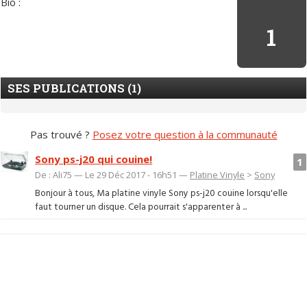
Bio :
1
SES PUBLICATIONS (1)
Pas trouvé ?
Posez votre question à la communauté
Sony ps-j20 qui couine!
1
De : Ali75 — Le 29 Déc 2017 - 16h51 —
Platine Vinyle
>
Sony
Bonjour à tous, Ma platine vinyle Sony ps-j20 couine lorsqu'elle
faut tourner un disque. Cela pourrait s'apparenter à ...