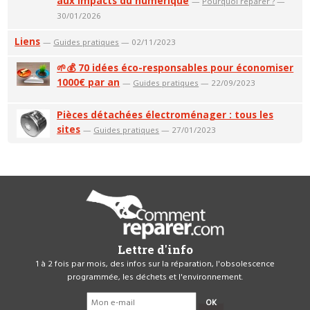
aux impacts du numérique
—
Pourquoi réparer ?
—
30/01/2026
Liens
—
Guides pratiques
— 02/11/2023
🌱💰 70 idées éco-responsables pour économiser
1000€ par an
—
Guides pratiques
— 22/09/2023
Pièces détachées électroménager : tous les
sites
—
Guides pratiques
— 27/01/2023
Lettre d'info
1 à 2 fois par mois, des infos sur la réparation, l'obsolescence
programmée, les déchets et l'environnement.
OK