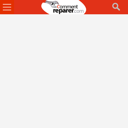
Ouvrir
le
menu