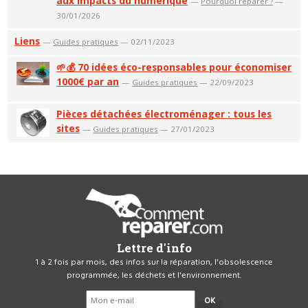
aux impacts du numérique
—
Pourquoi réparer ?
—
30/01/2026
Liens
—
Guides pratiques
— 02/11/2023
🌱💰 70 idées éco-responsables pour économiser
1000€ par an
—
Guides pratiques
— 22/09/2023
Pièces détachées électroménager : tous les
sites
—
Guides pratiques
— 27/01/2023
Lettre d'info
1 à 2 fois par mois, des infos sur la réparation, l'obsolescence
programmée, les déchets et l'environnement.
OK