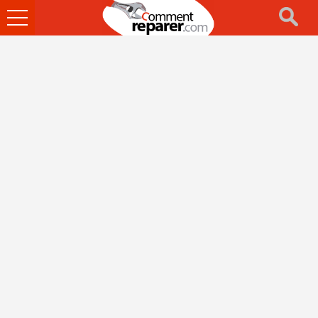
Ouvrir
le
menu