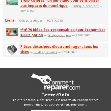
Trois-Rivières : un jeu-vidéo pour sensibiliser
aux impacts du numérique
—
Pourquoi réparer ?
—
30/01/2026
Liens
—
Guides pratiques
— 02/11/2023
🌱💰 70 idées éco-responsables pour économiser
1000€ par an
—
Guides pratiques
— 22/09/2023
Pièces détachées électroménager : tous les
sites
—
Guides pratiques
— 27/01/2023
Lettre d'info
1 à 2 fois par mois, des infos sur la réparation, l'obsolescence
programmée, les déchets et l'environnement.