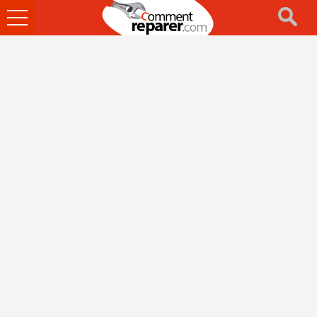
Ouvrir
le
menu