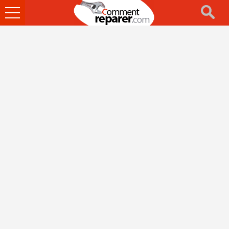
Ouvrir
le
menu