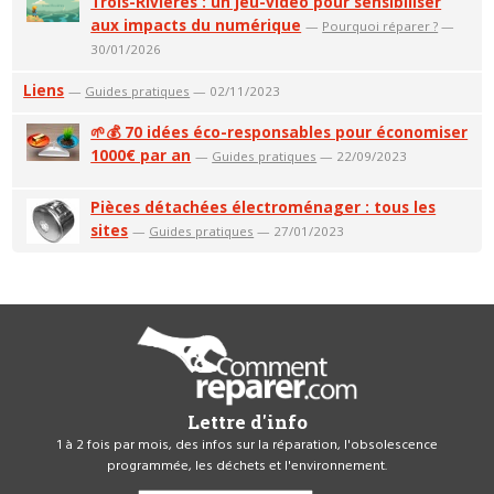
Trois-Rivières : un jeu-vidéo pour sensibiliser
aux impacts du numérique
—
Pourquoi réparer ?
—
30/01/2026
Liens
—
Guides pratiques
— 02/11/2023
🌱💰 70 idées éco-responsables pour économiser
1000€ par an
—
Guides pratiques
— 22/09/2023
Pièces détachées électroménager : tous les
sites
—
Guides pratiques
— 27/01/2023
Lettre d'info
1 à 2 fois par mois, des infos sur la réparation, l'obsolescence
programmée, les déchets et l'environnement.