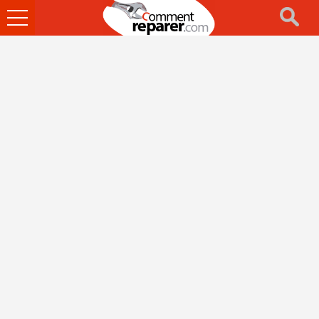
Ouvrir
le
menu