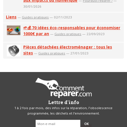
aux impacts du numérique
—
Pourquoi réparer ?
—
30/01/2026
Liens
—
Guides pratiques
— 02/11/2023
🌱💰 70 idées éco-responsables pour économiser
1000€ par an
—
Guides pratiques
— 22/09/2023
Pièces détachées électroménager : tous les
sites
—
Guides pratiques
— 27/01/2023
Lettre d'info
1 à 2 fois par mois, des infos sur la réparation, l'obsolescence
programmée, les déchets et l'environnement.
OK