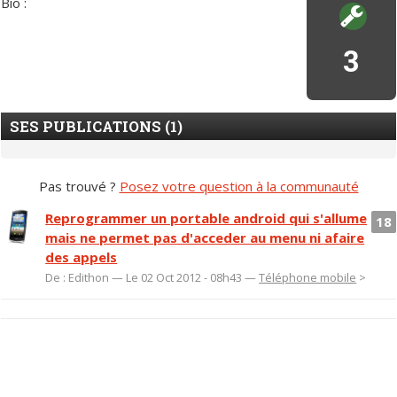
Bio :
3
SES PUBLICATIONS (1)
Pas trouvé ?
Posez votre question à la communauté
Reprogrammer un portable android qui s'allume
18
mais ne permet pas d'acceder au menu ni afaire
des appels
De : Edithon — Le 02 Oct 2012 - 08h43 —
Téléphone mobile
>