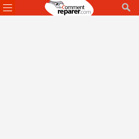
Ouvrir
le
menu