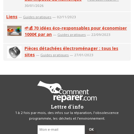
30/01/2026
Liens
—
Guides pratiques
— 02/11/2023
🌱💰 70 idées éco-responsables pour économiser
1000€ par an
—
Guides pratiques
— 22/09/2023
Pièces détachées électroménager : tous les
sites
—
Guides pratiques
— 27/01/2023
Lettre d'info
1 à 2 fois par mois, des infos sur la réparation, l'obsolescence
programmée, les déchets et l'environnement.
OK