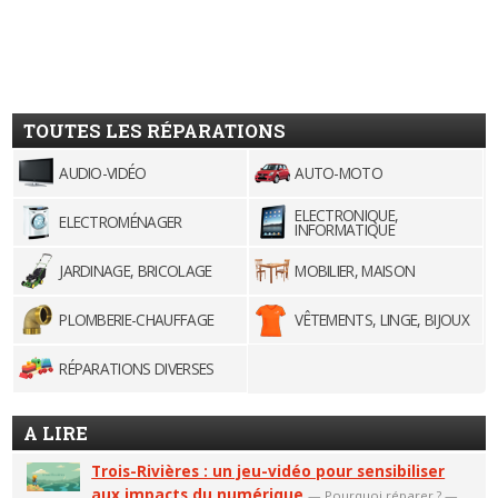
TOUTES LES RÉPARATIONS
AUDIO-VIDÉO
AUTO-MOTO
ELECTRONIQUE,
ELECTROMÉNAGER
INFORMATIQUE
JARDINAGE, BRICOLAGE
MOBILIER, MAISON
PLOMBERIE-CHAUFFAGE
VÊTEMENTS, LINGE, BIJOUX
RÉPARATIONS DIVERSES
A LIRE
Trois-Rivières : un jeu-vidéo pour sensibiliser
aux impacts du numérique
—
Pourquoi réparer ?
—