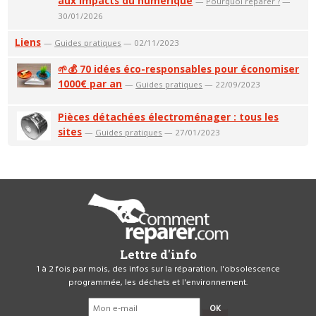
aux impacts du numérique
—
Pourquoi réparer ?
—
30/01/2026
Liens
—
Guides pratiques
— 02/11/2023
🌱💰 70 idées éco-responsables pour économiser
1000€ par an
—
Guides pratiques
— 22/09/2023
Pièces détachées électroménager : tous les
sites
—
Guides pratiques
— 27/01/2023
Lettre d'info
1 à 2 fois par mois, des infos sur la réparation, l'obsolescence
programmée, les déchets et l'environnement.
OK