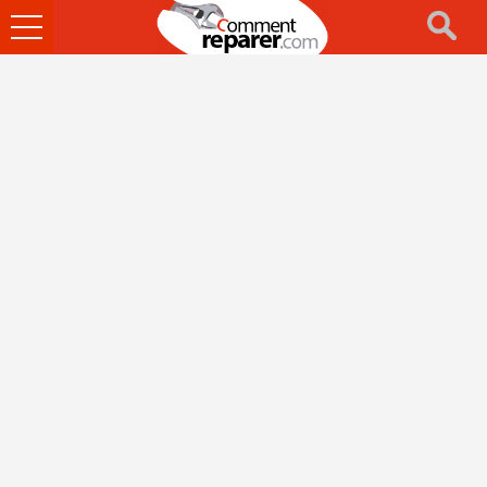
Ouvrir
le
menu