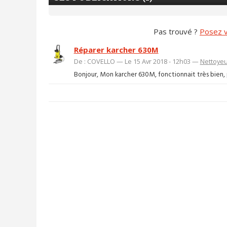
Pas trouvé ?
Posez v
Réparer karcher 630M
De : COVELLO — Le 15 Avr 2018 - 12h03 —
Nettoyeu
Bonjour, Mon karcher 630M, fonctionnait très bien, pu