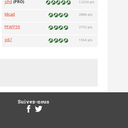
jchd
(PRO)
12224 pts
Micad
2884 pts
PFAFF59
2792 pts
jc67
1554 pts
Suivez-nous