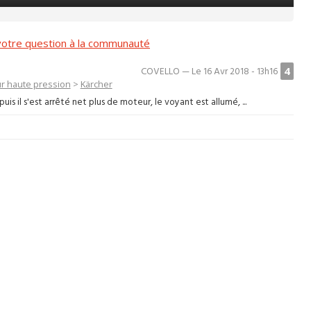
otre question à la communauté
4
COVELLO — Le 16 Avr 2018 - 13h16
r haute pression
>
Kärcher
is il s'est arrêté net plus de moteur, le voyant est allumé, ...