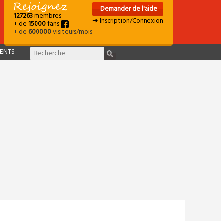
Demander de l'aide
127263
membres
➜ Inscription/Connexion
+ de
15000
fans
+ de
600000
visiteurs/mois
ENTS