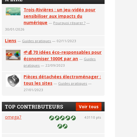
Trois-Rivières : un jeu-vidéo pour
sensibiliser aux impacts du
numérique
—
Pourquoi réparer ?
—
30/01/2026
Liens
—
Guides pratiques
— 02/11/2023
🌱💰 70 idées éco-responsables pour
économiser 1000€ par an
—
Guides
pratiques
— 22/09/2023
Pièces détachées électroménager :
tous les sites
—
Guides pratiques
—
27/01/2023
TOP CONTRIBUTEURS
Voir tous
omega7
43110 pts