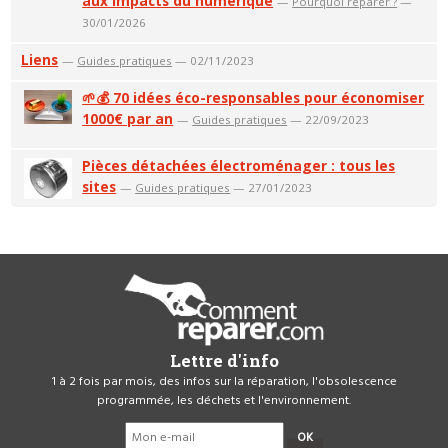
aux impacts du numérique
—
Pourquoi réparer ?
—
30/01/2026
Liens
—
Guides pratiques
— 02/11/2023
🌱💰 70 idées éco-responsables pour économiser
1000€ par an
—
Guides pratiques
— 22/09/2023
Pièces détachées électroménager : tous les
sites
—
Guides pratiques
— 27/01/2023
Lettre d'info
1 à 2 fois par mois, des infos sur la réparation, l'obsolescence
programmée, les déchets et l'environnement.
OK