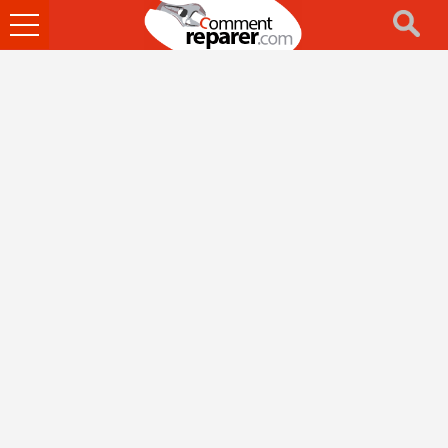
Ouvrir
le
menu