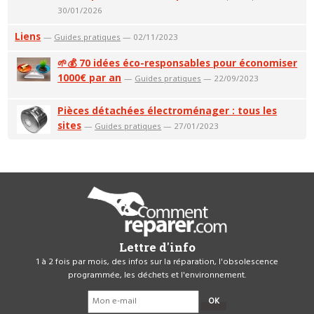
30/01/2026
Liens
—
Guides pratiques
— 02/11/2023
🌱💰 70 idées éco-responsables pour économiser
1000€ par an
—
Guides pratiques
— 22/09/2023
Pièces détachées électroménager : tous les
sites
—
Guides pratiques
— 27/01/2023
Lettre d'info
1 à 2 fois par mois, des infos sur la réparation, l'obsolescence
programmée, les déchets et l'environnement.
OK