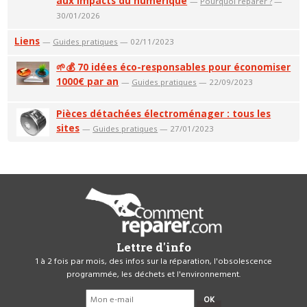
aux impacts du numérique
—
Pourquoi réparer ?
—
30/01/2026
Liens
—
Guides pratiques
— 02/11/2023
🌱💰 70 idées éco-responsables pour économiser
1000€ par an
—
Guides pratiques
— 22/09/2023
Pièces détachées électroménager : tous les
sites
—
Guides pratiques
— 27/01/2023
Lettre d'info
1 à 2 fois par mois, des infos sur la réparation, l'obsolescence
programmée, les déchets et l'environnement.
OK