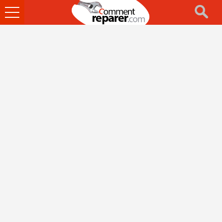
Ouvrir
le
menu