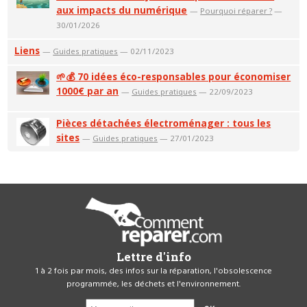
aux impacts du numérique
—
Pourquoi réparer ?
—
30/01/2026
Liens
—
Guides pratiques
— 02/11/2023
🌱💰 70 idées éco-responsables pour économiser
1000€ par an
—
Guides pratiques
— 22/09/2023
Pièces détachées électroménager : tous les
sites
—
Guides pratiques
— 27/01/2023
Lettre d'info
1 à 2 fois par mois, des infos sur la réparation, l'obsolescence
programmée, les déchets et l'environnement.