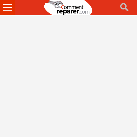
Ouvrir
le
menu