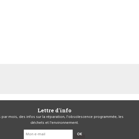
Lettre d'info
is par mois, des infos sur la réparation, l'obsolescence programmée, les
déchets et l'environnement.
OK