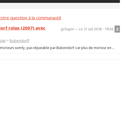
otre question à la communauté
rf rolax (2007) avec
2
gchupin — Le 21 Juil 2018 - 11h36
olet
>
Bubendorff
moteurs somfy, pas réparable par Bubendorf car plus de moteur en ...