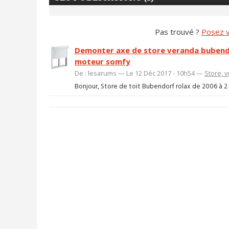
Pas trouvé ?
Posez v
Demonter axe de store veranda bubendo
moteur somfy
De : lesarums — Le 12 Déc 2017 - 10h54 —
Store, v
Bonjour, Store de toit Bubendorf rolax de 2006 à 2 