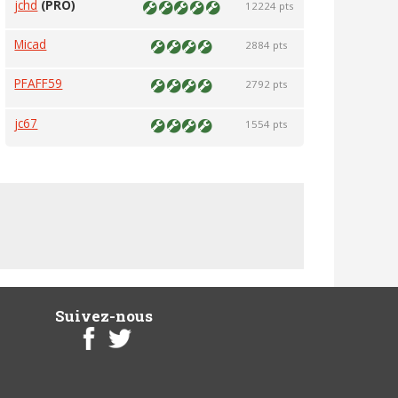
jchd
(PRO)
12224 pts
Micad
2884 pts
PFAFF59
2792 pts
jc67
1554 pts
Suivez-nous