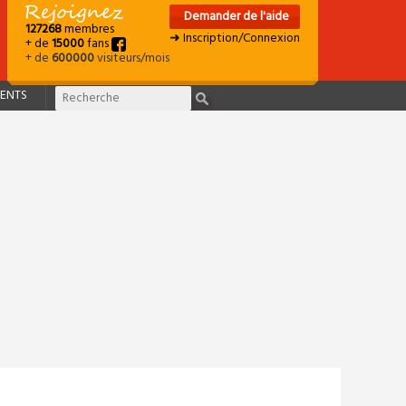
Demander de l'aide
127268
membres
➜ Inscription/Connexion
+ de
15000
fans
+ de
600000
visiteurs/mois
ENTS