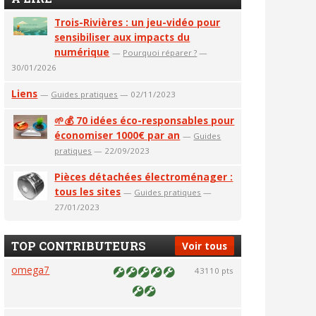
Trois-Rivières : un jeu-vidéo pour
sensibiliser aux impacts du
numérique
—
Pourquoi réparer ?
—
30/01/2026
Liens
—
Guides pratiques
— 02/11/2023
🌱💰 70 idées éco-responsables pour
économiser 1000€ par an
—
Guides
pratiques
— 22/09/2023
Pièces détachées électroménager :
tous les sites
—
Guides pratiques
—
27/01/2023
TOP CONTRIBUTEURS
Voir tous
omega7
43110 pts