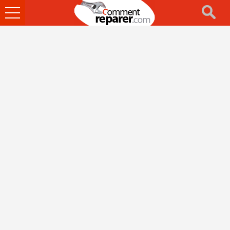
Ouvrir
le
menu