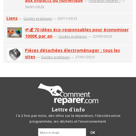
aux impacts du numérique
—
Pourquoi réparer ?
—
30/01/2026
Liens
—
Guides pratiques
— 02/11/2023
🌱💰 70 idées éco-responsables pour économiser
1000€ par an
—
Guides pratiques
— 22/09/2023
Pièces détachées électroménager : tous les
sites
—
Guides pratiques
— 27/01/2023
Lettre d'info
1 à 2 fois par mois, des infos sur la réparation, l'obsolescence
programmée, les déchets et l'environnement.
OK