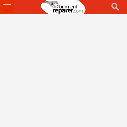
Ouvrir
le
menu