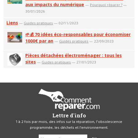
aux impacts du numérique
—
Pourquoi réparer ?
—
30/01/2026
Liens
—
Guides pratiques
— 02/11/2023
🌱💰 70 idées éco-responsables pour économiser
1000€ par an
—
Guides pratiques
— 22/09/2023
Pièces détachées électroménager : tous les
sites
—
Guides pratiques
— 27/01/2023
Lettre d'info
1 à 2 fois par mois, des infos sur la réparation, l'obsolescence
programmée, les déchets et l'environnement.