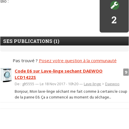
Bio :
2
SES PUBLICATIONS (1)
Pas trouvé ?
Posez votre question à la communauté
Code E6 sur Lave-linge sechant DAEWOO
9
LCD1422S
De : glt5555 — Le 18 Nov 2017 - 10h20 —
Lave-linge
>
Daewoo
Bonjour, Mon lave-linge séchant me fait comme à certains le coup
de la panne E6. Ça a commencé au moment du séchage...