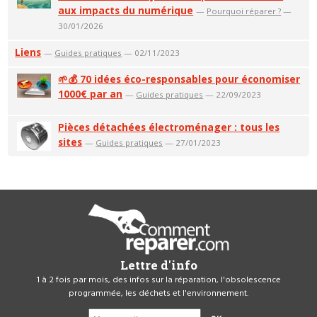
aux impacts du numérique
—
Pourquoi réparer ?
—
30/01/2026
Liens
—
Guides pratiques
— 02/11/2023
🌱💰 70 idées éco-responsables pour économiser
1000€ par an
—
Guides pratiques
— 22/09/2023
Pièces détachées électroménager : tous les
sites
—
Guides pratiques
— 27/01/2023
Lettre d'info
1 à 2 fois par mois, des infos sur la réparation, l'obsolescence
programmée, les déchets et l'environnement.