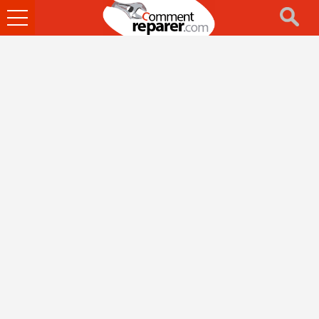
Ouvrir
le
menu