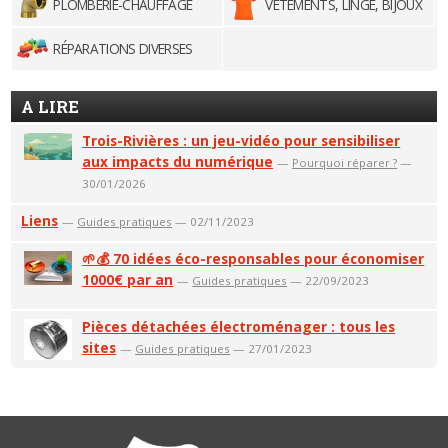
PLOMBERIE-CHAUFFAGE
VÊTEMENTS, LINGE, BIJOUX
RÉPARATIONS DIVERSES
A LIRE
Trois-Rivières : un jeu-vidéo pour sensibiliser
aux impacts du numérique
—
Pourquoi réparer ?
—
30/01/2026
Liens
—
Guides pratiques
— 02/11/2023
🌱💰 70 idées éco-responsables pour économiser
1000€ par an
—
Guides pratiques
— 22/09/2023
Pièces détachées électroménager : tous les
sites
—
Guides pratiques
— 27/01/2023