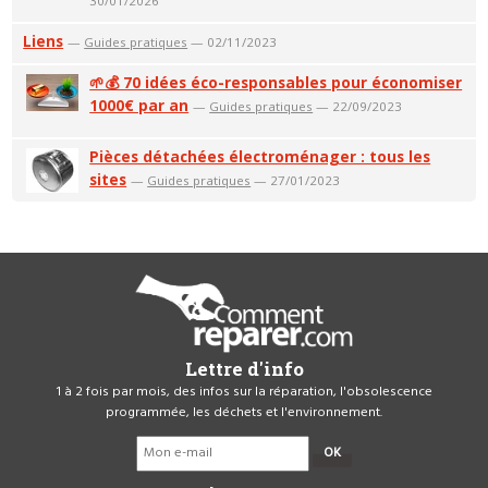
30/01/2026
Liens
—
Guides pratiques
— 02/11/2023
🌱💰 70 idées éco-responsables pour économiser
1000€ par an
—
Guides pratiques
— 22/09/2023
Pièces détachées électroménager : tous les
sites
—
Guides pratiques
— 27/01/2023
Lettre d'info
1 à 2 fois par mois, des infos sur la réparation, l'obsolescence
programmée, les déchets et l'environnement.
OK