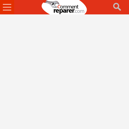
Ouvrir
le
menu