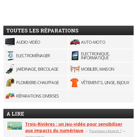
TOUTES LES RÉPARATIONS
AUDIO-VIDÉO
AUTO-MOTO
ELECTRONIQUE,
ELECTROMÉNAGER
INFORMATIQUE
JARDINAGE, BRICOLAGE
MOBILIER, MAISON
PLOMBERIE-CHAUFFAGE
VÊTEMENTS, LINGE, BIJOUX
RÉPARATIONS DIVERSES
A LIRE
Trois-Rivières : un jeu-vidéo pour sensibiliser
aux impacts du numérique
—
Pourquoi réparer ?
—