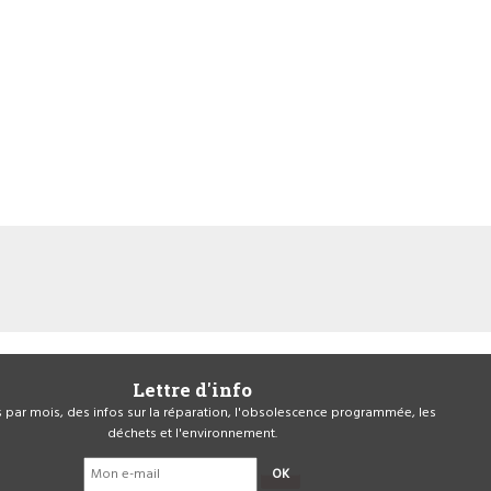
Lettre d'info
is par mois, des infos sur la réparation, l'obsolescence programmée, les
déchets et l'environnement.
OK