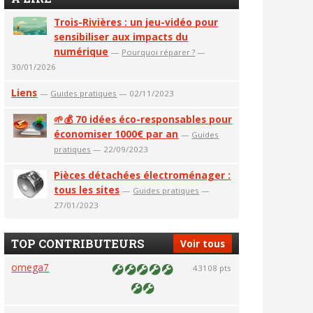
Trois-Rivières : un jeu-vidéo pour
sensibiliser aux impacts du
numérique
—
Pourquoi réparer ?
—
30/01/2026
Liens
—
Guides pratiques
— 02/11/2023
🌱💰 70 idées éco-responsables pour
économiser 1000€ par an
—
Guides
pratiques
— 22/09/2023
Pièces détachées électroménager :
tous les sites
—
Guides pratiques
—
27/01/2023
TOP CONTRIBUTEURS
Voir tous
omega7
43108 pts