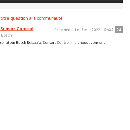
otre question à la communauté
 Sensor Control
24
Lâche rien — Le 13 Mar 2022 - 12h04
>
Bosch
spirateur Bosch Relaxx'x, Sensort Control, mais nous avons un ...