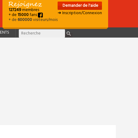
Demander de l'aide
127249
membres
➜ Inscription/Connexion
+ de
15000
fans
+ de
600000
visiteurs/mois
ENTS