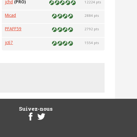
jchd
(PRO)
12224 pts
Micad
2884 pts
PFAFF59
2792 pts
jc67
1554 pts
Suivez-nous