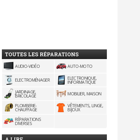
TOUTES LES RÉPARATIONS
AUDIO-VIDÉO
AUTO-MOTO
ELECTRONIQUE,
ELECTROMÉNAGER
INFORMATIQUE
JARDINAGE,
MOBILIER, MAISON
BRICOLAGE
PLOMBERIE-
VÊTEMENTS, LINGE,
CHAUFFAGE
BIJOUX
RÉPARATIONS
DIVERSES
A LIRE