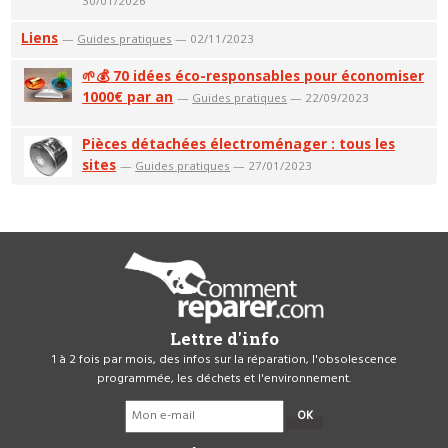
30/01/2026
Liens
—
Guides pratiques
— 02/11/2023
🌱💰 70 idées éco-responsables pour économiser
1000€ par an
—
Guides pratiques
— 22/09/2023
Pièces détachées électroménager : tous les
sites
—
Guides pratiques
— 27/01/2023
Lettre d'info
1 à 2 fois par mois, des infos sur la réparation, l'obsolescence
programmée, les déchets et l'environnement.
OK