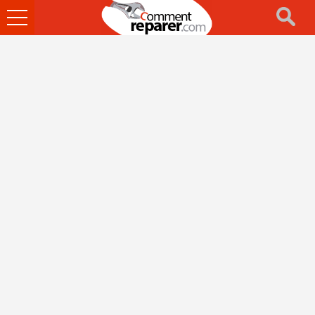
Ouvrir
le
menu