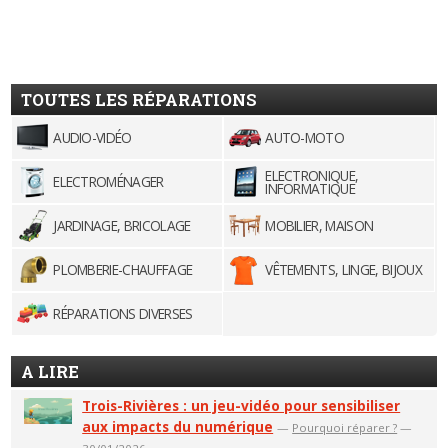
TOUTES LES RÉPARATIONS
AUDIO-VIDÉO
AUTO-MOTO
ELECTRONIQUE,
ELECTROMÉNAGER
INFORMATIQUE
JARDINAGE, BRICOLAGE
MOBILIER, MAISON
PLOMBERIE-CHAUFFAGE
VÊTEMENTS, LINGE, BIJOUX
RÉPARATIONS DIVERSES
A LIRE
Trois-Rivières : un jeu-vidéo pour sensibiliser
aux impacts du numérique
—
Pourquoi réparer ?
—