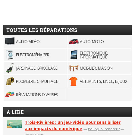
TOUTES LES RÉPARATIONS
AUDIO-VIDÉO
AUTO-MOTO
ELECTRONIQUE,
ELECTROMÉNAGER
INFORMATIQUE
JARDINAGE, BRICOLAGE
MOBILIER, MAISON
PLOMBERIE-CHAUFFAGE
VÊTEMENTS, LINGE, BIJOUX
RÉPARATIONS DIVERSES
A LIRE
Trois-Rivières : un jeu-vidéo pour sensibiliser
aux impacts du numérique
—
Pourquoi réparer ?
—