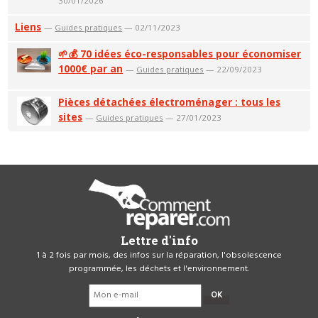
30/01/2026
Liens
—
Guides pratiques
— 02/11/2023
🌱💰 70 idées éco-responsables pour économiser
1000€ par an
—
Guides pratiques
— 22/09/2023
Pièces détachées électroménager : tous les
sites
—
Guides pratiques
— 27/01/2023
Lettre d'info
1 à 2 fois par mois, des infos sur la réparation, l'obsolescence
programmée, les déchets et l'environnement.
OK