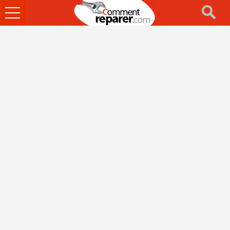
Ouvrir
le
menu