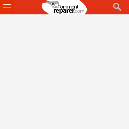
Ouvrir
le
menu