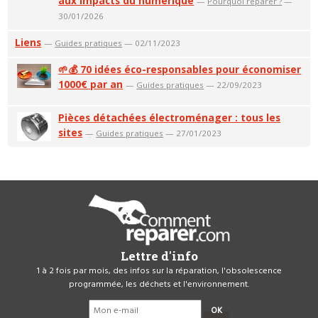
aux impacts du numérique
—
Pourquoi réparer ?
—
30/01/2026
Liens
—
Guides pratiques
— 02/11/2023
🌱💰 70 idées éco-responsables pour économiser
1000€ par an
—
Guides pratiques
— 22/09/2023
Pièces détachées électroménager : tous les
sites
—
Guides pratiques
— 27/01/2023
Lettre d'info
1 à 2 fois par mois, des infos sur la réparation, l'obsolescence
programmée, les déchets et l'environnement.
OK