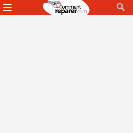
Ouvrir
le
menu