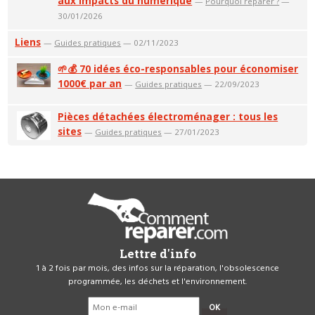
aux impacts du numérique
—
Pourquoi réparer ?
—
30/01/2026
Liens
—
Guides pratiques
— 02/11/2023
🌱💰 70 idées éco-responsables pour économiser
1000€ par an
—
Guides pratiques
— 22/09/2023
Pièces détachées électroménager : tous les
sites
—
Guides pratiques
— 27/01/2023
Lettre d'info
1 à 2 fois par mois, des infos sur la réparation, l'obsolescence
programmée, les déchets et l'environnement.
OK