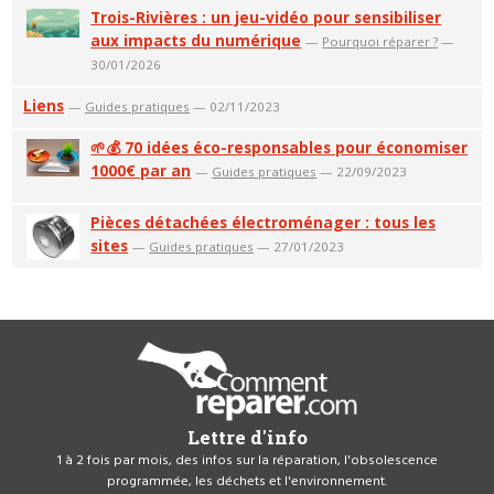
Trois-Rivières : un jeu-vidéo pour sensibiliser
aux impacts du numérique
—
Pourquoi réparer ?
—
30/01/2026
Liens
—
Guides pratiques
— 02/11/2023
🌱💰 70 idées éco-responsables pour économiser
1000€ par an
—
Guides pratiques
— 22/09/2023
Pièces détachées électroménager : tous les
sites
—
Guides pratiques
— 27/01/2023
Lettre d'info
1 à 2 fois par mois, des infos sur la réparation, l'obsolescence
programmée, les déchets et l'environnement.