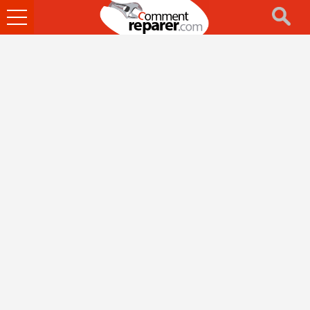
Ouvrir
le
menu