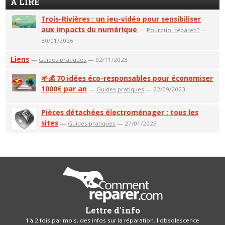
A LIRE
Trois-Rivières : un jeu-vidéo pour sensibiliser
aux impacts du numérique
—
Pourquoi réparer ?
—
30/01/2026
Liens
—
Guides pratiques
— 02/11/2023
🌱💰 70 idées éco-responsables pour économiser
1000€ par an
—
Guides pratiques
— 22/09/2023
Pièces détachées électroménager : tous les
sites
—
Guides pratiques
— 27/01/2023
Lettre d'info
1 à 2 fois par mois, des infos sur la réparation, l'obsolescence