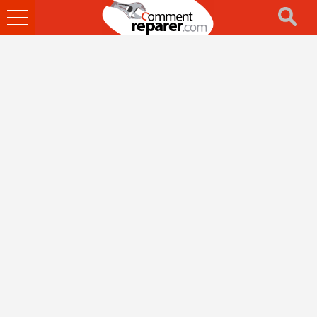
Ouvrir
le
menu