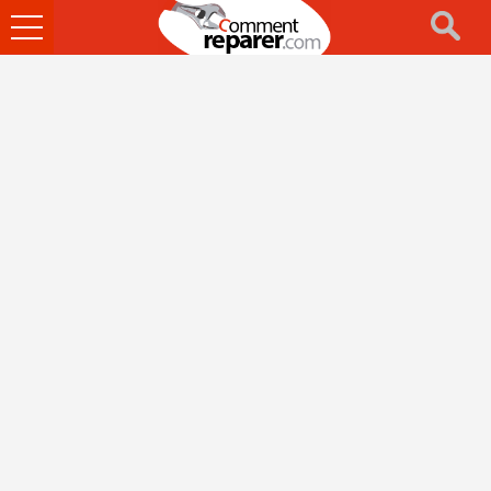
Ouvrir
le
menu