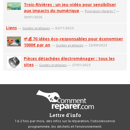
Trois-Rivières : un jeu-vidéo pour sensibiliser
aux impacts du numérique
—
Pourquoi réparer ?
—
30/01/2026
Liens
—
Guides pratiques
— 02/11/2023
🌱💰 70 idées éco-responsables pour économiser
1000€ par an
—
Guides pratiques
— 22/09/2023
Pièces détachées électroménager : tous les
sites
—
Guides pratiques
— 27/01/2023
Lettre d'info
1 à 2 fois par mois, des infos sur la réparation, l'obsolescence
programmée, les déchets et l'environnement.