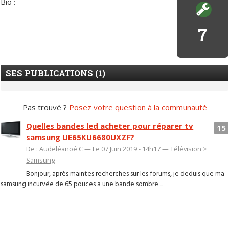
Bio :
7
SES PUBLICATIONS (1)
Pas trouvé ?
Posez votre question à la communauté
Quelles bandes led acheter pour réparer tv
15
samsung UE65KU6680UXZF?
De : Audeléanoé C — Le 07 Juin 2019 - 14h17 —
Télévision
>
Samsung
Bonjour, après maintes recherches sur les forums, je deduis que ma
samsung incurvée de 65 pouces a une bande sombre ...