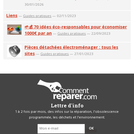
30/01/2026
Liens
—
Guides pratiques
— 02/11/2023
🌱💰 70 idées éco-responsables pour économiser
1000€ par an
—
Guides pratiques
— 22/09/2023
Pièces détachées électroménager : tous les
sites
—
Guides pratiques
— 27/01/2023
Lettre d'info
1 à 2 fois par mois, des infos sur la réparation, l'obsolescence
programmée, les déchets et l'environnement.
OK