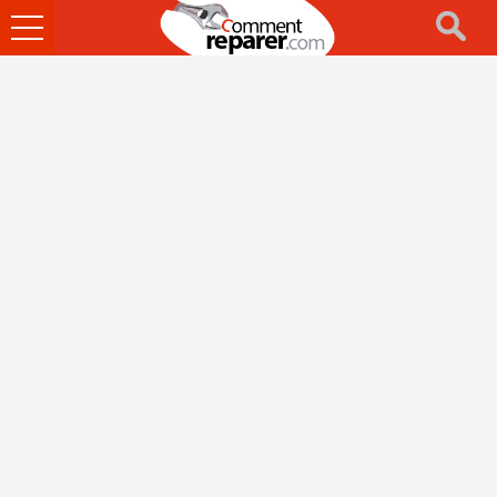
Ouvrir
le
menu