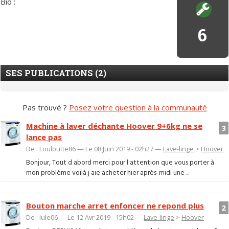
Bio :
6
SES PUBLICATIONS (2)
Pas trouvé ?
Posez votre question à la communauté
Machine à laver déchante Hoover 9+6kg ne se
3
lance pas
De : Louloutte86 — Le 08 Juin 2019 - 02h27 —
Lave-linge
>
Hoover
Bonjour, Tout d abord merci pour l attention que vous porter à
mon problème voilà j aie acheter hier après-midi une ...
Bouton marche arret enfoncer ne repond plus
2
De : lule06 — Le 12 Avr 2019 - 15h02 —
Lave-linge
>
Hoover