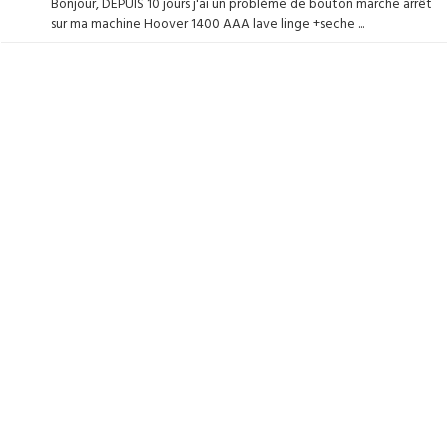
Bonjour, DEPUIS 10 jours j'ai un problème de bouton marche arrêt
sur ma machine Hoover 1400 AAA lave linge +seche ...