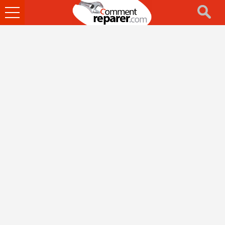
Ouvrir
le
menu