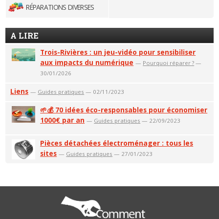
RÉPARATIONS DIVERSES
A LIRE
Trois-Rivières : un jeu-vidéo pour sensibiliser
aux impacts du numérique
—
Pourquoi réparer ?
—
30/01/2026
Liens
—
Guides pratiques
— 02/11/2023
🌱💰 70 idées éco-responsables pour économiser
1000€ par an
—
Guides pratiques
— 22/09/2023
Pièces détachées électroménager : tous les
sites
—
Guides pratiques
— 27/01/2023