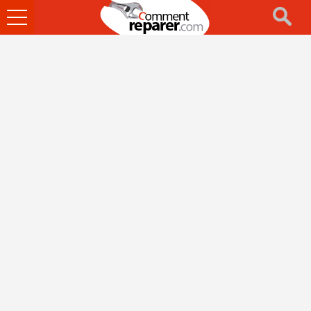
Ouvrir
le
menu