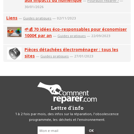
aux impacts du numérique
—
Pourquoi réparer ?
—
30/01/2026
Liens
—
Guides pratiques
— 02/11/2023
🌱💰 70 idées éco-responsables pour économiser
1000€ par an
—
Guides pratiques
— 22/09/2023
Pièces détachées électroménager : tous les
sites
—
Guides pratiques
— 27/01/2023
Lettre d'info
1 à 2 fois par mois, des infos sur la réparation, l'obsolescence
programmée, les déchets et l'environnement.
OK