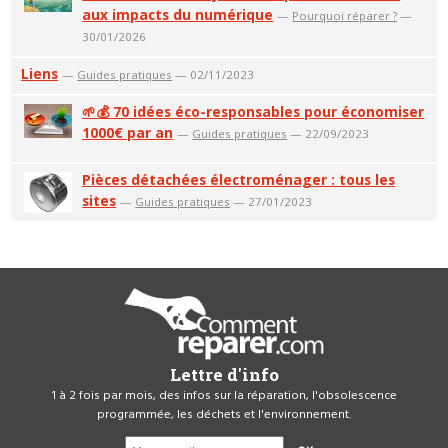
aux impacts du numérique
—
Pourquoi réparer ?
—
30/01/2026
Liens
—
Guides pratiques
— 02/11/2023
🌱💰 70 idées éco-responsables pour économiser
1000€ par an
—
Guides pratiques
— 22/09/2023
Pièces détachées électroménager : tous les
sites
—
Guides pratiques
— 27/01/2023
Lettre d'info
1 à 2 fois par mois, des infos sur la réparation, l'obsolescence
programmée, les déchets et l'environnement.