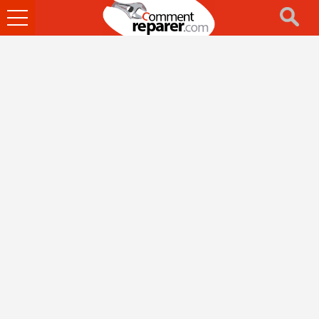
Ouvrir
le
menu