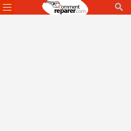
Ouvrir
le
menu