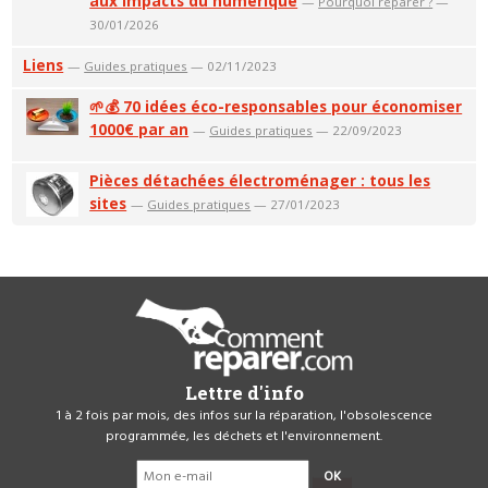
aux impacts du numérique
—
Pourquoi réparer ?
—
30/01/2026
Liens
—
Guides pratiques
— 02/11/2023
🌱💰 70 idées éco-responsables pour économiser
1000€ par an
—
Guides pratiques
— 22/09/2023
Pièces détachées électroménager : tous les
sites
—
Guides pratiques
— 27/01/2023
Lettre d'info
1 à 2 fois par mois, des infos sur la réparation, l'obsolescence
programmée, les déchets et l'environnement.
OK