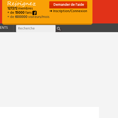
Demander de l'aide
127272
membres
➜ Inscription/Connexion
+ de
15000
fans
+ de
600000
visiteurs/mois
ENTS