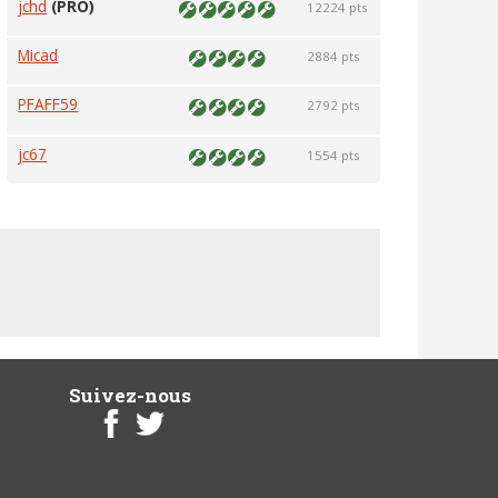
jchd
(PRO)
12224 pts
Micad
2884 pts
PFAFF59
2792 pts
jc67
1554 pts
Suivez-nous