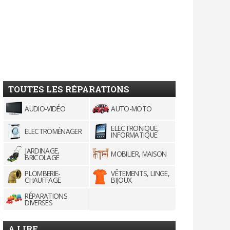
TOUTES LES RÉPARATIONS
AUDIO-VIDÉO
AUTO-MOTO
ELECTRONIQUE,
ELECTROMÉNAGER
INFORMATIQUE
JARDINAGE,
MOBILIER, MAISON
BRICOLAGE
PLOMBERIE-
VÊTEMENTS, LINGE,
CHAUFFAGE
BIJOUX
RÉPARATIONS
DIVERSES
A LIRE