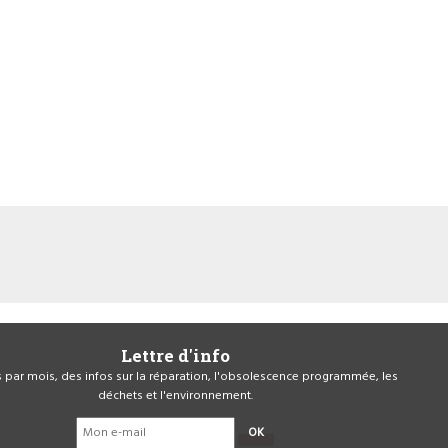
Lettre d'info
is par mois, des infos sur la réparation, l'obsolescence programmée, les
déchets et l'environnement.
OK