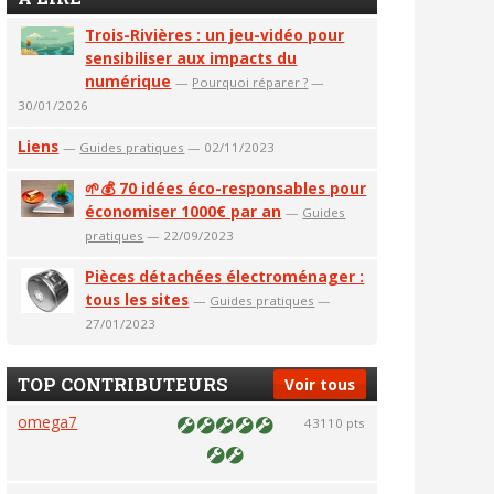
Trois-Rivières : un jeu-vidéo pour
sensibiliser aux impacts du
numérique
—
Pourquoi réparer ?
—
30/01/2026
Liens
—
Guides pratiques
— 02/11/2023
🌱💰 70 idées éco-responsables pour
économiser 1000€ par an
—
Guides
pratiques
— 22/09/2023
Pièces détachées électroménager :
tous les sites
—
Guides pratiques
—
27/01/2023
TOP CONTRIBUTEURS
Voir tous
omega7
43110 pts