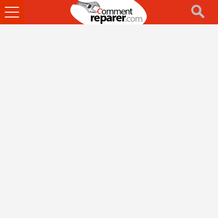
Ouvrir
le
menu