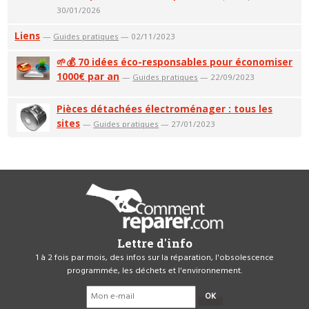
30/01/2026
Liens
—
Guides pratiques
— 02/11/2023
🌱💰 70 idées éco-responsables pour économiser
1000€ par an
—
Guides pratiques
— 22/09/2023
Pièces détachées électroménager : tous les
sites
—
Guides pratiques
— 27/01/2023
Lettre d'info
1 à 2 fois par mois, des infos sur la réparation, l'obsolescence
programmée, les déchets et l'environnement.
OK