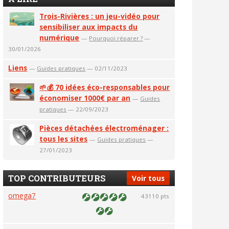
Trois-Rivières : un jeu-vidéo pour
sensibiliser aux impacts du
numérique
—
Pourquoi réparer ?
—
30/01/2026
Liens
—
Guides pratiques
— 02/11/2023
🌱💰 70 idées éco-responsables pour
économiser 1000€ par an
—
Guides
pratiques
— 22/09/2023
Pièces détachées électroménager :
tous les sites
—
Guides pratiques
—
27/01/2023
TOP CONTRIBUTEURS
Voir tous
omega7
43110 pts