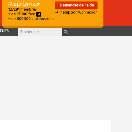
Demander de l'aide
127281
membres
➜ Inscription/Connexion
+ de
15000
fans
+ de
600000
visiteurs/mois
ENTS