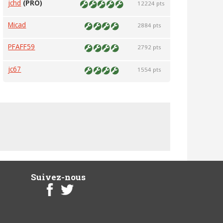
jchd
(PRO)
12224 pts
Micad
2884 pts
PFAFF59
2792 pts
jc67
1554 pts
Suivez-nous