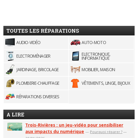
TOUTES LES RÉPARATIONS
AUDIO-VIDÉO
AUTO-MOTO
ELECTRONIQUE,
ELECTROMÉNAGER
INFORMATIQUE
JARDINAGE, BRICOLAGE
MOBILIER, MAISON
PLOMBERIE-CHAUFFAGE
VÊTEMENTS, LINGE, BIJOUX
RÉPARATIONS DIVERSES
A LIRE
Trois-Rivières : un jeu-vidéo pour sensibiliser
aux impacts du numérique
—
Pourquoi réparer ?
—