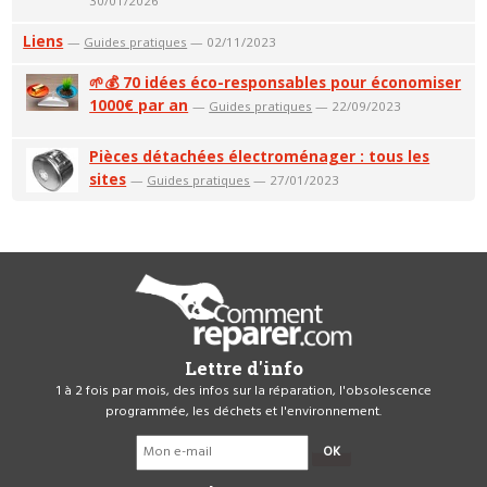
30/01/2026
Liens
—
Guides pratiques
— 02/11/2023
🌱💰 70 idées éco-responsables pour économiser
1000€ par an
—
Guides pratiques
— 22/09/2023
Pièces détachées électroménager : tous les
sites
—
Guides pratiques
— 27/01/2023
Lettre d'info
1 à 2 fois par mois, des infos sur la réparation, l'obsolescence
programmée, les déchets et l'environnement.
OK