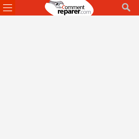
Ouvrir
le
menu