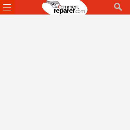
Ouvrir
le
menu