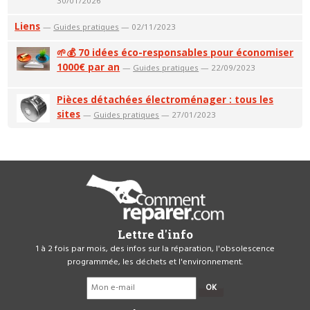
30/01/2026
Liens
—
Guides pratiques
— 02/11/2023
🌱💰 70 idées éco-responsables pour économiser
1000€ par an
—
Guides pratiques
— 22/09/2023
Pièces détachées électroménager : tous les
sites
—
Guides pratiques
— 27/01/2023
Lettre d'info
1 à 2 fois par mois, des infos sur la réparation, l'obsolescence
programmée, les déchets et l'environnement.
OK