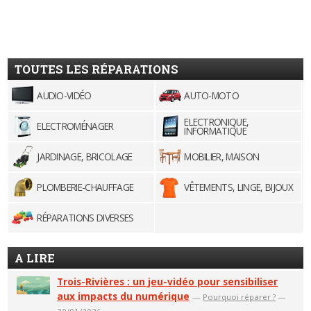
TOUTES LES RÉPARATIONS
AUDIO-VIDÉO
AUTO-MOTO
ELECTRONIQUE,
ELECTROMÉNAGER
INFORMATIQUE
JARDINAGE, BRICOLAGE
MOBILIER, MAISON
PLOMBERIE-CHAUFFAGE
VÊTEMENTS, LINGE, BIJOUX
RÉPARATIONS DIVERSES
A LIRE
Trois-Rivières : un jeu-vidéo pour sensibiliser
aux impacts du numérique
—
Pourquoi réparer ?
—